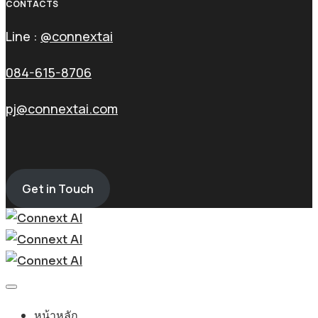
CONTACTS
Line :
@connextai
084-615-8706
pj@connextai.com
Get in Touch
หน้าหลัก